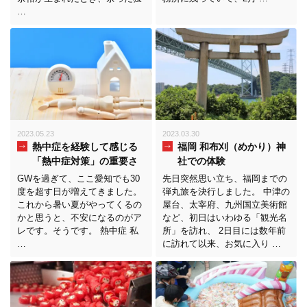
…
2023.05.23
2023.03.30
熱中症を経験して感じる
福岡 和布刈（めかり）神
「熱中症対策」の重要さ
社での体験
GWを過ぎて、ここ愛知でも30
先日突然思い立ち、福岡までの
度を超す日が増えてきました。
弾丸旅を決行しました。 中津の
これから暑い夏がやってくるの
屋台、太宰府、九州国立美術館
かと思うと、不安になるのがア
など、初日はいわゆる「観光名
レです。そうです。 熱中症 私
所」を訪れ、 2日目には数年前
…
に訪れて以来、お気に入り …