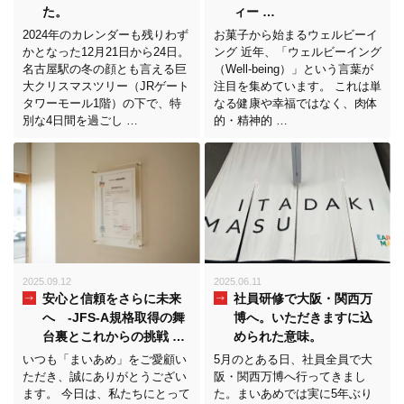
た。
ィー …
2024年のカレンダーも残りわず
お菓子から始まるウェルビーイ
かとなった12月21日から24日。
ング 近年、「ウェルビーイング
名古屋駅の冬の顔とも言える巨
（Well-being）」という言葉が
大クリスマスツリー（JRゲート
注目を集めています。 これは単
タワーモール1階）の下で、特
なる健康や幸福ではなく、肉体
別な4日間を過ごし …
的・精神的 …
2025.09.12
2025.06.11
安心と信頼をさらに未来
社員研修で大阪・関西万
へ -JFS-A規格取得の舞
博へ。いただきますに込
台裏とこれからの挑戦 …
められた意味。
いつも「まいあめ」をご愛顧い
5月のとある日、社員全員で大
ただき、誠にありがとうござい
阪・関西万博へ行ってきまし
ます。 今日は、私たちにとって
た。まいあめでは実に5年ぶり