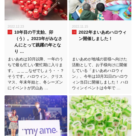
2022.12.23
2022.11.15
10年目の干支飴、卯
2022年まいあめハロウィ
（う）。2023年がみなさ
ン開催しました！
んにとって跳躍の年とな
り …
まいあめは10月以降、一年のう
まいあめが地域の皆様へ向けた
ちで最も忙しい繁忙期に入りま
活動として、お子様向けに開催
す。 ＿＿＿なぜでしょう・・？
している「まいあめハロウィ
そうです。ハロウィン、クリス
ン」、今年は10月31日のハロウ
マス、年末年始と、冬シーズン
ィン当日に開催しました！ ハロ
にイベントが沢山あ …
ウィンイベントは今年で …