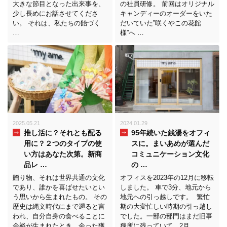
大きな節目となった出来事を、
の社員研修。 前回はオリジナル
少し長めにお話させてくださ
キャンディーのオーダーをいた
い。 それは、私たちの飴づく
だいていた”咲くやこの花館
…
様”へ …
2025.05.21
2024.01.29
推し活に？それとも配る
95年続いた銭湯をオフィ
用に？２つのタイプの使
スに。まいあめが選んだ
い方はあなた次第。新商
コミュニケーション文化
品レ …
の …
贈り物、それは世界共通の文化
オフィスを2023年の12月に移転
であり、誰かを喜ばせたいとい
しました。 車で3分、地元から
う思いから生まれたもの。 その
地元への引っ越しです。 繁忙
歴史は縄文時代にまで遡ると言
期の大変忙しい時期の引っ越し
われ、自分自身の食べることに
でした。一部の部門はまだ旧事
余裕が生まれたとき、余った獲
務所に残っていて、2月 …