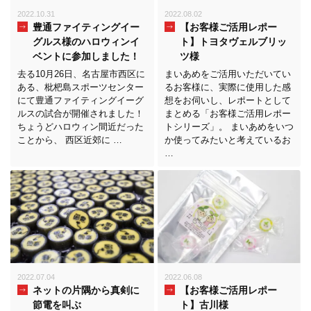
2022.10.31
2022.08.02
豊通ファイティングイー
【お客様ご活用レポー
グルス様のハロウィンイ
ト】トヨタヴェルブリッ
ベントに参加しました！
ツ様
去る10月26日、名古屋市西区に
まいあめをご活用いただいてい
ある、枇杷島スポーツセンター
るお客様に、実際に使用した感
にて豊通ファイティングイーグ
想をお伺いし、レポートとして
ルスの試合が開催されました！
まとめる「お客様ご活用レポー
ちょうどハロウィン間近だった
トシリーズ」。 まいあめをいつ
ことから、 西区近郊に …
か使ってみたいと考えているお
…
2022.07.04
2022.06.08
ネットの片隅から真剣に
【お客様ご活用レポー
節電を叫ぶ
ト】古川様