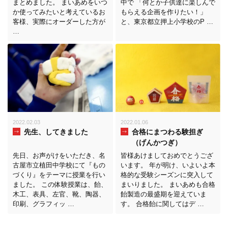
まとめました。 まいあめをいつ
中で 「何とか子供達に楽しんで
か使ってみたいと考えているお
もらえる企画を作りたい！」
客様、実際にオーダーした方が
と、東京都立押上小学校のP …
…
2022.02.03
2022.01.06
先生、してきました
合格にまつわる験担ぎ
（げんかつぎ）
先日、お声がけをいただき、名
皆様あけましておめでとうござ
古屋市立植田中学校にて『もの
います。 年が明け、いよいよ本
づくり』をテーマに授業を行い
格的な受験シーズンに突入して
ました。 この体験授業は、飴、
まいりました。 まいあめも合格
木工、表具、左官、靴、陶器、
飴製造の最盛期を迎えていま
印刷、グラフィッ …
す。 合格飴に関してはデ …