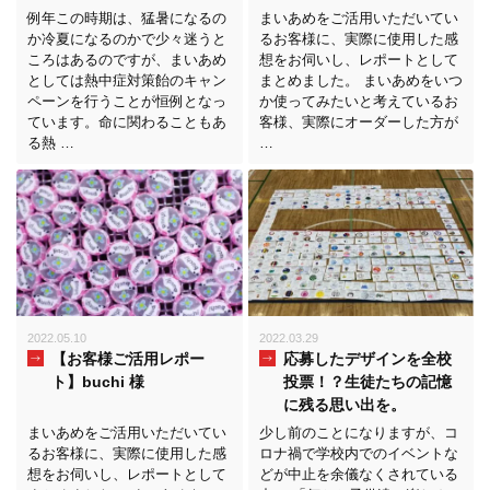
例年この時期は、猛暑になるの
まいあめをご活用いただいてい
か冷夏になるのかで少々迷うと
るお客様に、実際に使用した感
ころはあるのですが、まいあめ
想をお伺いし、レポートとして
としては熱中症対策飴のキャン
まとめました。 まいあめをいつ
ペーンを行うことが恒例となっ
か使ってみたいと考えているお
ています。命に関わることもあ
客様、実際にオーダーした方が
る熱 …
…
2022.05.10
2022.03.29
【お客様ご活用レポー
応募したデザインを全校
ト】buchi 様
投票！？生徒たちの記憶
に残る思い出を。
まいあめをご活用いただいてい
少し前のことになりますが、コ
るお客様に、実際に使用した感
ロナ禍で学校内でのイベントな
想をお伺いし、レポートとして
どが中止を余儀なくされている