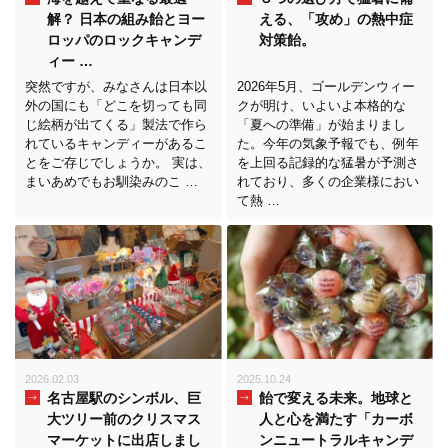
解？ 日本の組み飴とヨー
える、「攻め」の熱中症
ロッパのロックキャンデ
対策飴。
ィー …
突然ですが、みなさんは日本以
2026年5月、ゴールデンウィー
外の国にも「どこを切っても同
クが明け、いよいよ本格的な
じ絵柄が出てくる」製法で作ら
「夏への準備」が始まりまし
れているキャンディーがあるこ
た。今年の気象予報でも、例年
とをご存じでしょうか。 実は、
を上回る記録的な猛暑が予測さ
まいあめでもお馴染みのこ …
れており、多くの企業様におい
て熱 …
2026.02.03
2025.10.24
名古屋駅のシンボル、巨
飴で変える未来。地球と
大ツリー前のクリスマス
人と心を満たす「カーボ
マーケットに出店しまし
ンニュートラルキャンデ