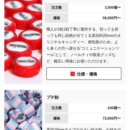
注文数
3,500個〜
価格
56,000円〜
職人が1粒1粒丁寧に製作する、切っても切
っても同じ絵柄が出てくる直径約20mmのオ
リジナルキャンディー。個包装のため、よ
り多くの方へ渡せる”コミュニケーションツ
ール”として、ノベルティや販促グッズな
ど、幅広い用途にお使いただけます。
仕様・価格
プチ飴
注文数
240袋〜
価格
72,000円〜
直径10mmタイプの小さい組み飴。お好みの