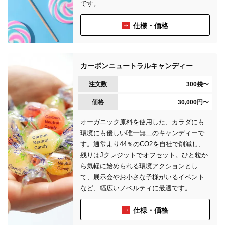
です。
仕様・価格
カーボンニュートラルキャンディー
注文数
300袋〜
価格
30,000円〜
オーガニック原料を使用した、カラダにも
環境にも優しい唯一無二のキャンディーで
す。通常より44％のCO2を自社で削減し、
残りはJクレジットでオフセット。ひと粒か
ら気軽に始められる環境アクションとし
て、展示会やお小さな子様がいるイベント
など、幅広いノベルティに最適です。
仕様・価格