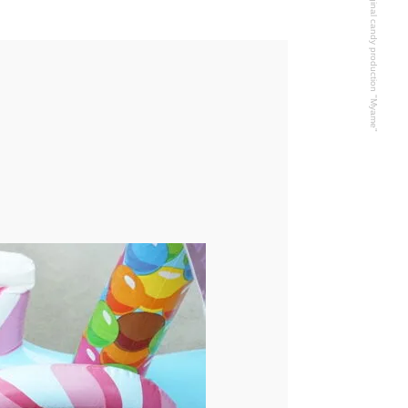
Original candy production "Myame"
！