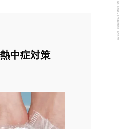
Original candy production "Myame"
熱中症対策