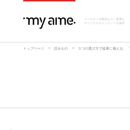
ノベルティや販促などに最適な
オリジナルキャンディーを製作
トップページ
読みもの
３つの選び方で猛暑に備える、